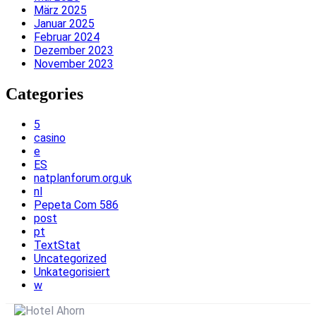
März 2025
Januar 2025
Februar 2024
Dezember 2023
November 2023
Categories
5
casino
e
ES
natplanforum.org.uk
nl
Pepeta Com 586
post
pt
TextStat
Uncategorized
Unkategorisiert
w