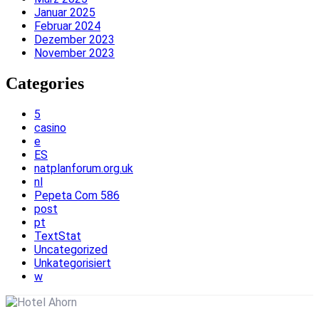
Januar 2025
Februar 2024
Dezember 2023
November 2023
Categories
5
casino
e
ES
natplanforum.org.uk
nl
Pepeta Com 586
post
pt
TextStat
Uncategorized
Unkategorisiert
w