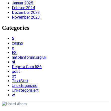
Januar 2025
Februar 2024
Dezember 2023
November 2023
Categories
5
casino
e
ES
natplanforum.org.uk
nl
Pepeta Com 586
post
pt
TextStat
Uncategorized
Unkategorisiert
w