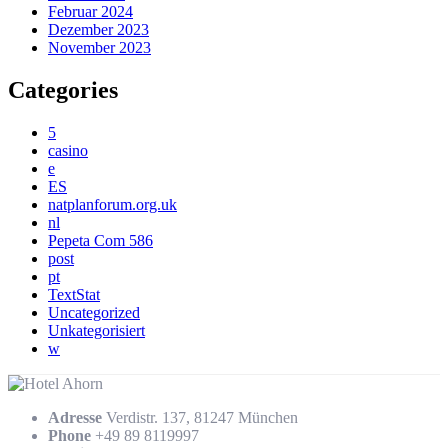
Februar 2024
Dezember 2023
November 2023
Categories
5
casino
e
ES
natplanforum.org.uk
nl
Pepeta Com 586
post
pt
TextStat
Uncategorized
Unkategorisiert
w
Adresse
Verdistr. 137, 81247 München
Phone
+49 89 8119997