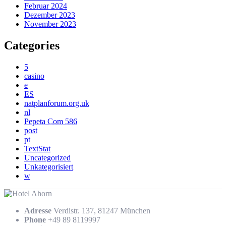
Februar 2024
Dezember 2023
November 2023
Categories
5
casino
e
ES
natplanforum.org.uk
nl
Pepeta Com 586
post
pt
TextStat
Uncategorized
Unkategorisiert
w
Adresse
Verdistr. 137, 81247 München
Phone
+49 89 8119997