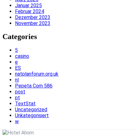
Januar 2025
Februar 2024
Dezember 2023
November 2023
Categories
5
casino
e
ES
natplanforum.org.uk
nl
Pepeta Com 586
post
pt
TextStat
Uncategorized
Unkategorisiert
w