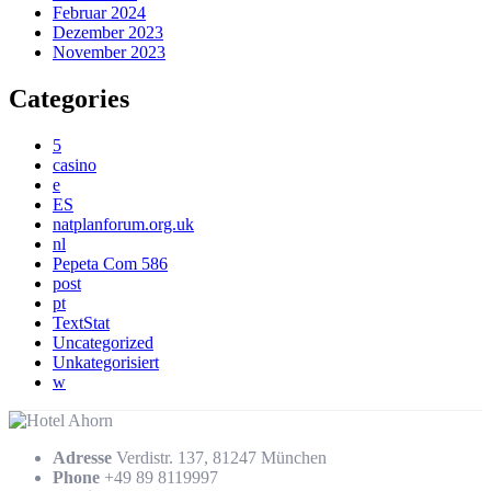
Februar 2024
Dezember 2023
November 2023
Categories
5
casino
e
ES
natplanforum.org.uk
nl
Pepeta Com 586
post
pt
TextStat
Uncategorized
Unkategorisiert
w
Adresse
Verdistr. 137, 81247 München
Phone
+49 89 8119997