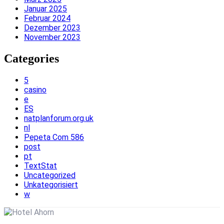
Januar 2025
Februar 2024
Dezember 2023
November 2023
Categories
5
casino
e
ES
natplanforum.org.uk
nl
Pepeta Com 586
post
pt
TextStat
Uncategorized
Unkategorisiert
w