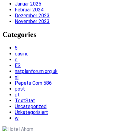
Januar 2025
Februar 2024
Dezember 2023
November 2023
Categories
5
casino
e
ES
natplanforum.org.uk
nl
Pepeta Com 586
post
pt
TextStat
Uncategorized
Unkategorisiert
w