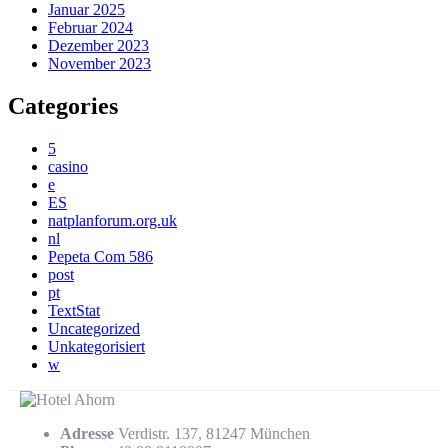
Januar 2025
Februar 2024
Dezember 2023
November 2023
Categories
5
casino
e
ES
natplanforum.org.uk
nl
Pepeta Com 586
post
pt
TextStat
Uncategorized
Unkategorisiert
w
Adresse
Verdistr. 137, 81247 München