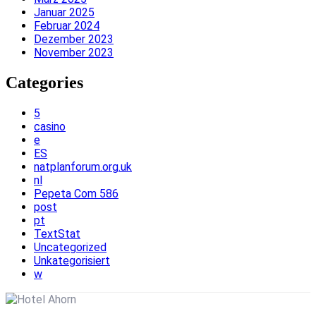
Januar 2025
Februar 2024
Dezember 2023
November 2023
Categories
5
casino
e
ES
natplanforum.org.uk
nl
Pepeta Com 586
post
pt
TextStat
Uncategorized
Unkategorisiert
w