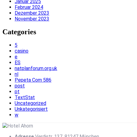
Januar 2025
Februar 2024
Dezember 2023
November 2023
Categories
5
casino
e
ES
natplanforum.org.uk
nl
Pepeta Com 586
post
pt
TextStat
Uncategorized
Unkategorisiert
w
Adresse
Verdistr. 137, 81247 München