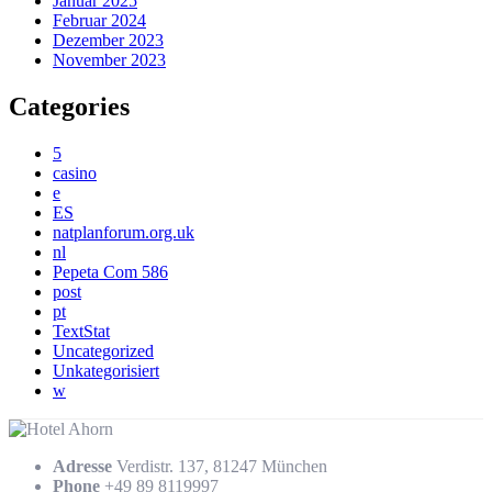
Januar 2025
Februar 2024
Dezember 2023
November 2023
Categories
5
casino
e
ES
natplanforum.org.uk
nl
Pepeta Com 586
post
pt
TextStat
Uncategorized
Unkategorisiert
w
Adresse
Verdistr. 137, 81247 München
Phone
+49 89 8119997