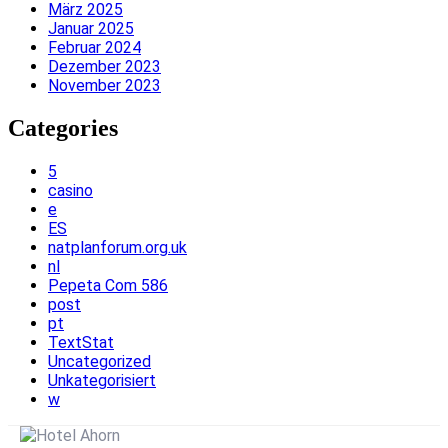
März 2025
Januar 2025
Februar 2024
Dezember 2023
November 2023
Categories
5
casino
e
ES
natplanforum.org.uk
nl
Pepeta Com 586
post
pt
TextStat
Uncategorized
Unkategorisiert
w