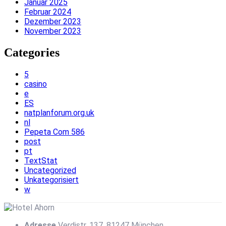
Januar 2025
Februar 2024
Dezember 2023
November 2023
Categories
5
casino
e
ES
natplanforum.org.uk
nl
Pepeta Com 586
post
pt
TextStat
Uncategorized
Unkategorisiert
w
Adresse
Verdistr. 137, 81247 München