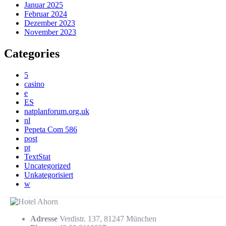
Januar 2025
Februar 2024
Dezember 2023
November 2023
Categories
5
casino
e
ES
natplanforum.org.uk
nl
Pepeta Com 586
post
pt
TextStat
Uncategorized
Unkategorisiert
w
Adresse
Verdistr. 137, 81247 München