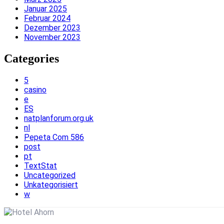
Januar 2025
Februar 2024
Dezember 2023
November 2023
Categories
5
casino
e
ES
natplanforum.org.uk
nl
Pepeta Com 586
post
pt
TextStat
Uncategorized
Unkategorisiert
w