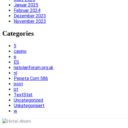
Januar 2025
Februar 2024
Dezember 2023
November 2023
Categories
5
casino
e
ES
natplanforum.org.uk
nl
Pepeta Com 586
post
pt
TextStat
Uncategorized
Unkategorisiert
w