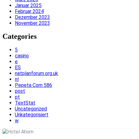
Januar 2025
Februar 2024
Dezember 2023
November 2023
Categories
5
casino
e
ES
natplanforum.org.uk
nl
Pepeta Com 586
post
pt
TextStat
Uncategorized
Unkategorisiert
w