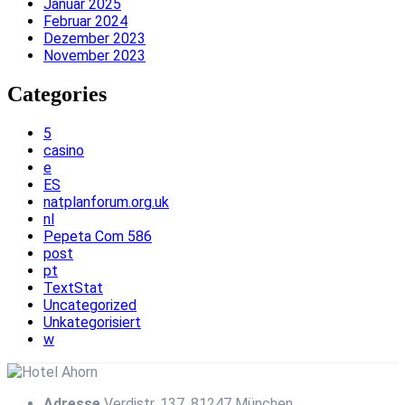
Januar 2025
Februar 2024
Dezember 2023
November 2023
Categories
5
casino
e
ES
natplanforum.org.uk
nl
Pepeta Com 586
post
pt
TextStat
Uncategorized
Unkategorisiert
w
Adresse
Verdistr. 137, 81247 München