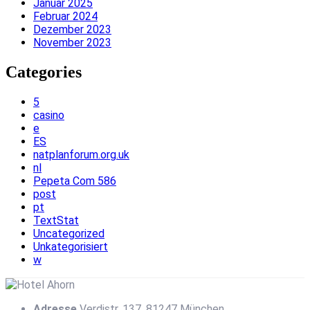
Januar 2025
Februar 2024
Dezember 2023
November 2023
Categories
5
casino
e
ES
natplanforum.org.uk
nl
Pepeta Com 586
post
pt
TextStat
Uncategorized
Unkategorisiert
w
Adresse
Verdistr. 137, 81247 München