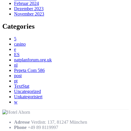
Februar 2024
Dezember 2023
November 2023
Categories
5
casino
e
ES
natplanforum.org.uk
nl
Pepeta Com 586
post
pt
TextStat
Uncategorized
Unkategorisiert
w
Adresse
Verdistr. 137, 81247 München
Phone
+49 89 8119997