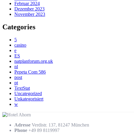
Februar 2024
Dezember 2023
November 2023
Categories
5
casino
e
ES
natplanforum.org.uk
nl
Pepeta Com 586
post
pt
TextStat
Uncategorized
Unkategorisiert
w
Adresse
Verdistr. 137, 81247 München
Phone
+49 89 8119997