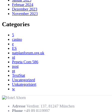
Januar 2025
Februar 2024
Dezember 2023
November 2023
Categories
5
casino
e
ES
natplanforum.org.uk
nl
Pepeta Com 586
post
pt
TextStat
Uncategorized
Unkategorisiert
w
Adresse
Verdistr. 137, 81247 München
Phone
+49 89 8119997