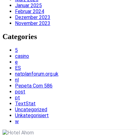
Januar 2025
Februar 2024
Dezember 2023
November 2023
Categories
5
casino
e
ES
natplanforum.org.uk
nl
Pepeta Com 586
post
pt
TextStat
Uncategorized
Unkategorisiert
w