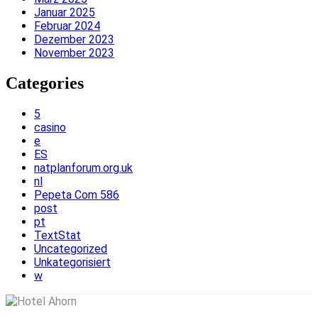
Januar 2025
Februar 2024
Dezember 2023
November 2023
Categories
5
casino
e
ES
natplanforum.org.uk
nl
Pepeta Com 586
post
pt
TextStat
Uncategorized
Unkategorisiert
w