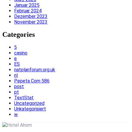
Januar 2025
Februar 2024
Dezember 2023
November 2023
Categories
5
casino
e
ES
natplanforum.org.uk
nl
Pepeta Com 586
post
pt
TextStat
Uncategorized
Unkategorisiert
w