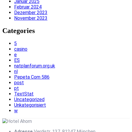
Januar 2025
Februar 2024
Dezember 2023
November 2023
Categories
5
casino
e
ES
natplanforum.org.uk
nl
Pepeta Com 586
post
pt
TextStat
Uncategorized
Unkategorisiert
w
Adresse
Verdistr. 137, 81247 München