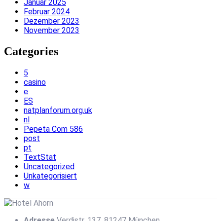
Januar 2025
Februar 2024
Dezember 2023
November 2023
Categories
5
casino
e
ES
natplanforum.org.uk
nl
Pepeta Com 586
post
pt
TextStat
Uncategorized
Unkategorisiert
w
Adresse
Verdistr. 137, 81247 München