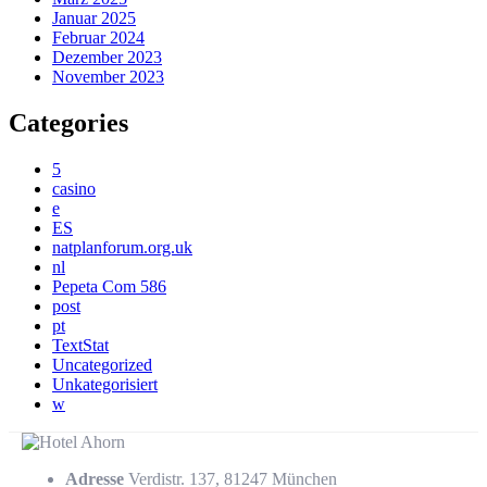
Januar 2025
Februar 2024
Dezember 2023
November 2023
Categories
5
casino
e
ES
natplanforum.org.uk
nl
Pepeta Com 586
post
pt
TextStat
Uncategorized
Unkategorisiert
w
Adresse
Verdistr. 137, 81247 München