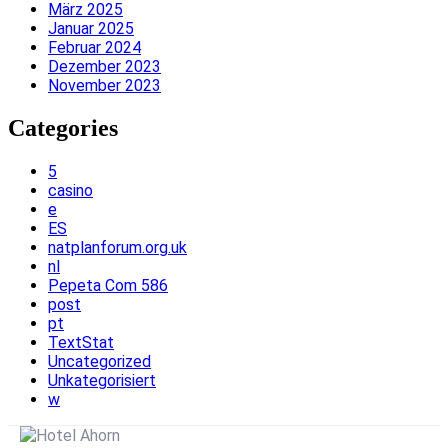
März 2025
Januar 2025
Februar 2024
Dezember 2023
November 2023
Categories
5
casino
e
ES
natplanforum.org.uk
nl
Pepeta Com 586
post
pt
TextStat
Uncategorized
Unkategorisiert
w