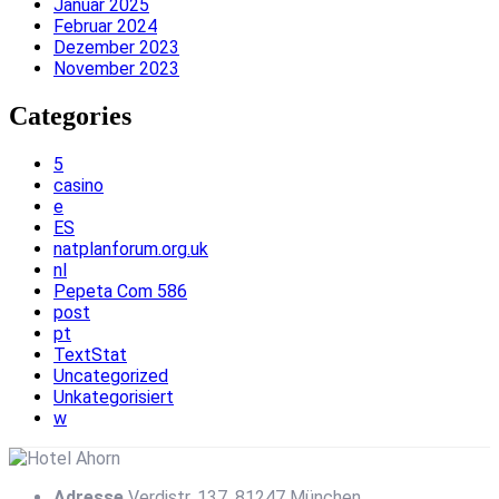
Januar 2025
Februar 2024
Dezember 2023
November 2023
Categories
5
casino
e
ES
natplanforum.org.uk
nl
Pepeta Com 586
post
pt
TextStat
Uncategorized
Unkategorisiert
w
Adresse
Verdistr. 137, 81247 München