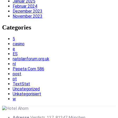
Januar 2025
Februar 2024
Dezember 2023
November 2023
Categories
5
casino
e
ES
natplanforum.org.uk
nl
Pepeta Com 586
post
pt
TextStat
Uncategorized
Unkategorisiert
w
Adresse
Verdistr. 137, 81247 München