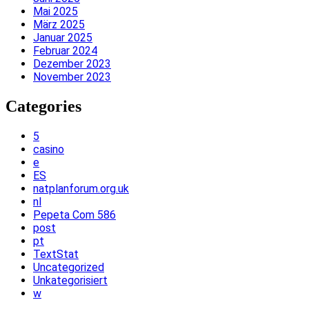
Mai 2025
März 2025
Januar 2025
Februar 2024
Dezember 2023
November 2023
Categories
5
casino
e
ES
natplanforum.org.uk
nl
Pepeta Com 586
post
pt
TextStat
Uncategorized
Unkategorisiert
w