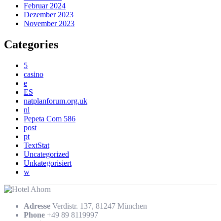
Februar 2024
Dezember 2023
November 2023
Categories
5
casino
e
ES
natplanforum.org.uk
nl
Pepeta Com 586
post
pt
TextStat
Uncategorized
Unkategorisiert
w
Adresse
Verdistr. 137, 81247 München
Phone
+49 89 8119997