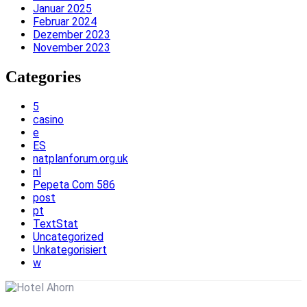
Januar 2025
Februar 2024
Dezember 2023
November 2023
Categories
5
casino
e
ES
natplanforum.org.uk
nl
Pepeta Com 586
post
pt
TextStat
Uncategorized
Unkategorisiert
w