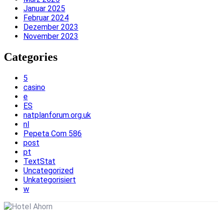
Januar 2025
Februar 2024
Dezember 2023
November 2023
Categories
5
casino
e
ES
natplanforum.org.uk
nl
Pepeta Com 586
post
pt
TextStat
Uncategorized
Unkategorisiert
w