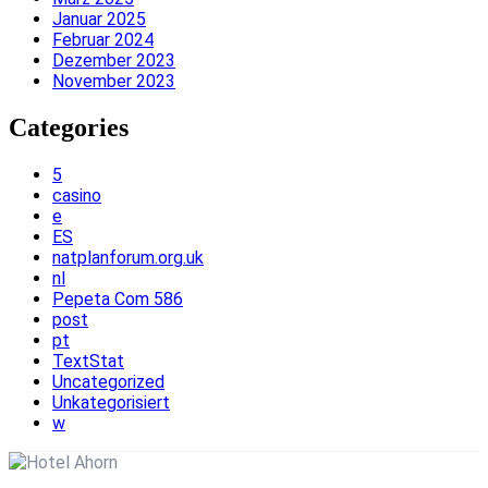
Januar 2025
Februar 2024
Dezember 2023
November 2023
Categories
5
casino
e
ES
natplanforum.org.uk
nl
Pepeta Com 586
post
pt
TextStat
Uncategorized
Unkategorisiert
w