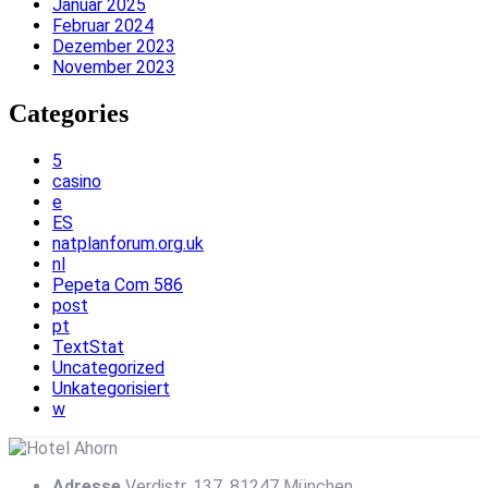
Januar 2025
Februar 2024
Dezember 2023
November 2023
Categories
5
casino
e
ES
natplanforum.org.uk
nl
Pepeta Com 586
post
pt
TextStat
Uncategorized
Unkategorisiert
w
Adresse
Verdistr. 137, 81247 München