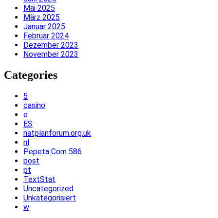
Mai 2025
März 2025
Januar 2025
Februar 2024
Dezember 2023
November 2023
Categories
5
casino
e
ES
natplanforum.org.uk
nl
Pepeta Com 586
post
pt
TextStat
Uncategorized
Unkategorisiert
w