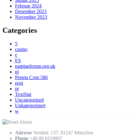
Januar 2025
Februar 2024
Dezember 2023
November 2023
Categories
5
casino
e
ES
natplanforum.org.uk
nl
Pepeta Com 586
post
pt
TextStat
Uncategorized
Unkategorisiert
w
Adresse
Verdistr. 137, 81247 München
Phone
+49 89 8119997