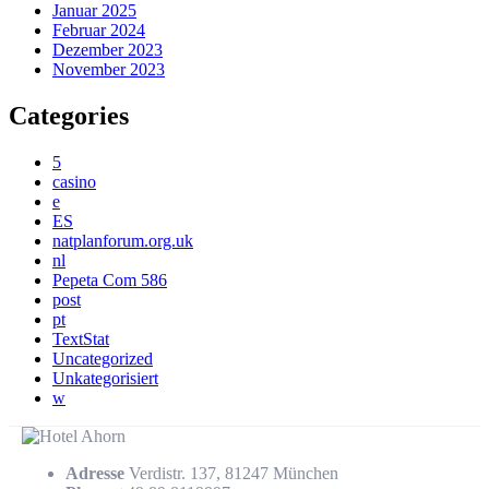
Januar 2025
Februar 2024
Dezember 2023
November 2023
Categories
5
casino
e
ES
natplanforum.org.uk
nl
Pepeta Com 586
post
pt
TextStat
Uncategorized
Unkategorisiert
w
Adresse
Verdistr. 137, 81247 München