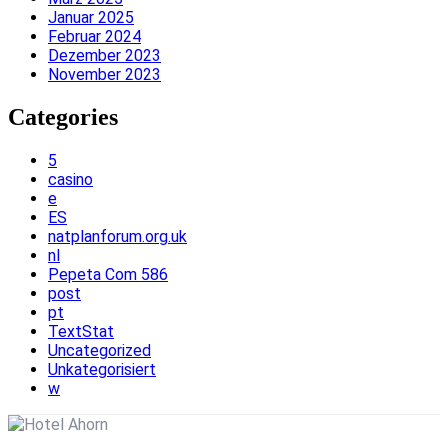
Januar 2025
Februar 2024
Dezember 2023
November 2023
Categories
5
casino
e
ES
natplanforum.org.uk
nl
Pepeta Com 586
post
pt
TextStat
Uncategorized
Unkategorisiert
w