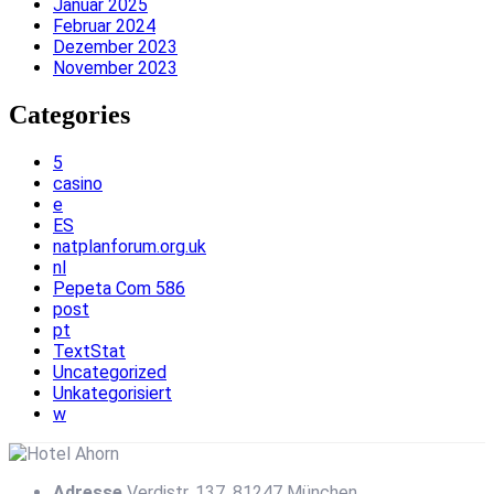
Januar 2025
Februar 2024
Dezember 2023
November 2023
Categories
5
casino
e
ES
natplanforum.org.uk
nl
Pepeta Com 586
post
pt
TextStat
Uncategorized
Unkategorisiert
w
Adresse
Verdistr. 137, 81247 München