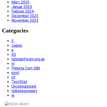
März 2025
Januar 2025
Februar 2024
Dezember 2023
November 2023
Categories
5
casino
e
ES
natplanforum.org.uk
nl
Pepeta Com 586
post
pt
TextStat
Uncategorized
Unkategorisiert
w