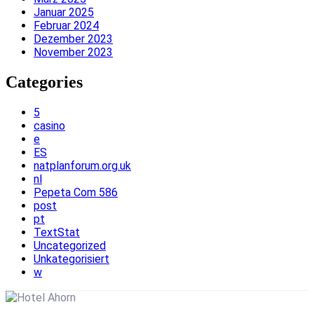
Januar 2025
Februar 2024
Dezember 2023
November 2023
Categories
5
casino
e
ES
natplanforum.org.uk
nl
Pepeta Com 586
post
pt
TextStat
Uncategorized
Unkategorisiert
w