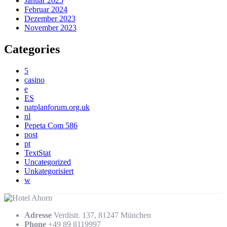
Januar 2025
Februar 2024
Dezember 2023
November 2023
Categories
5
casino
e
ES
natplanforum.org.uk
nl
Pepeta Com 586
post
pt
TextStat
Uncategorized
Unkategorisiert
w
Adresse
Verdistr. 137, 81247 München
Phone
+49 89 8119997