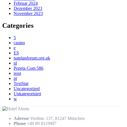
Februar 2024
Dezember 2023
November 2023
Categories
5
casino
e
ES
natplanforum.org.uk
nl
Pepeta Com 586
post
pt
TextStat
Uncategorized
Unkategorisiert
w
Adresse
Verdistr. 137, 81247 München
Phone
+49 89 8119997