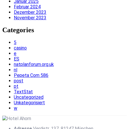
Januar 2025
Februar 2024
Dezember 2023
November 2023
Categories
5
casino
e
ES
natplanforum.org.uk
nl
Pepeta Com 586
post
pt
TextStat
Uncategorized
Unkategorisiert
w
Adresse
Verdistr. 137, 81247 München