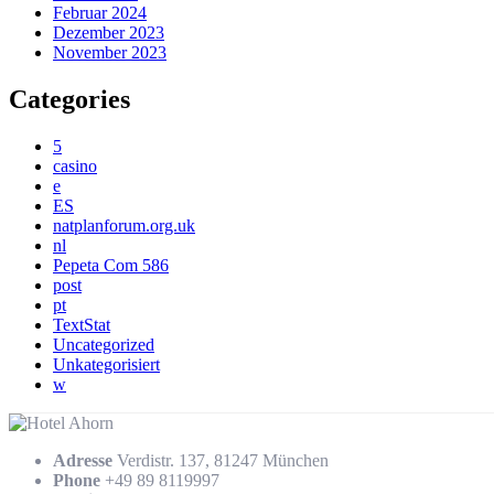
Februar 2024
Dezember 2023
November 2023
Categories
5
casino
e
ES
natplanforum.org.uk
nl
Pepeta Com 586
post
pt
TextStat
Uncategorized
Unkategorisiert
w
Adresse
Verdistr. 137, 81247 München
Phone
+49 89 8119997